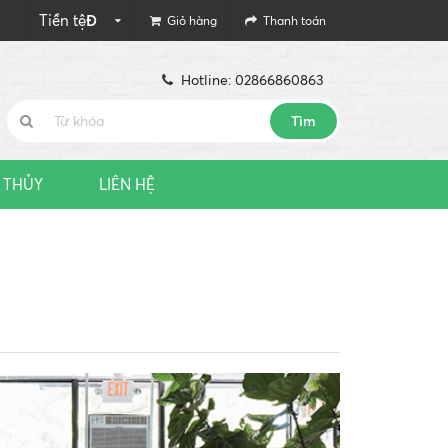
Tiền tệ
Đ
Giỏ hàng
Thanh toán
Hotline: 02866860863
Tìm
 THỦY
LIÊN HỆ