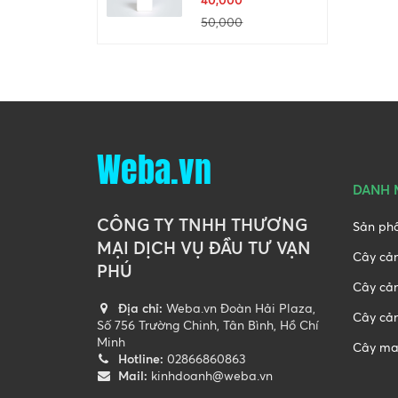
50,000
Weba.vn
DANH 
CÔNG TY TNHH THƯƠNG
Sản ph
MẠI DỊCH VỤ ĐẦU TƯ VẠN
Cây cả
PHÚ
Cây cả
Địa chỉ:
Weba.vn Đoàn Hải Plaza,
Cây cản
Số 756 Trường Chinh, Tân Bình, Hồ Chí
Minh
Cây ma
Hotline:
02866860863
Mail:
kinhdoanh@weba.vn