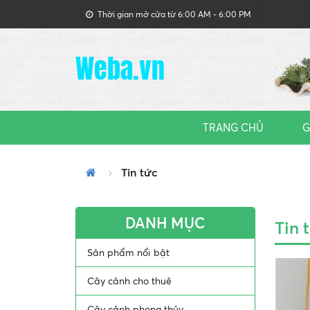
Thời gian mở cửa từ 6:00 AM - 6:00 PM
Weba.vn
TRANG CHỦ
G
Tin tức
DANH MỤC
Tin 
Sản phẩm nổi bật
Cây cảnh cho thuê
Cây cảnh phong thủy