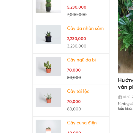
5,230,000
7,000,000
Cây đa nhân sâm
2,230,000
3,230,000
Cây ngũ da bì
70,000
80,000
Hướng
văn 
Cây tài lộc
18-10-
70,000
Hướng dẫ
bầu khôn
80,000
Cây cung điện
40,000