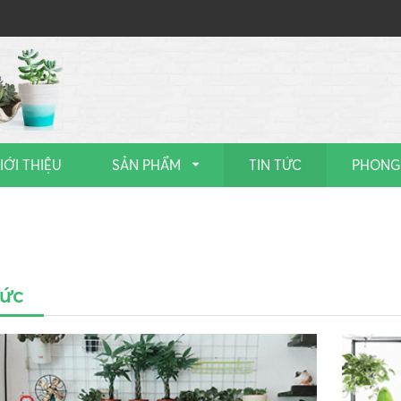
IỚI THIỆU
SẢN PHẨM
TIN TỨC
PHONG
tức