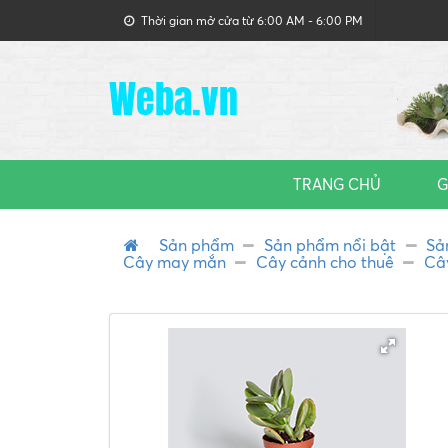
Thời gian mở cửa từ 6:00 AM - 6:00 PM
Weba.vn
TRANG CHỦ
G
Sản phẩm
Sản phẩm nổi bật
Sả
Cây may mắn
Cây cảnh cho thuê
Câ