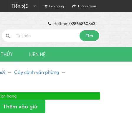
Tiền tệ
Đ
Giỏ hàng
Thanh toán
Hotline: 02866860863
Tìm
 THỦY
LIÊN HỆ
ới
Cây cảnh văn phòng
Còn hàng
Thêm vào giỏ