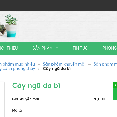
IỚI THIỆU
SẢN PHẨM
TIN TỨC
PHONG
n phẩm mua nhiều
Sản phẩm khuyến mãi
Sản phẩm m
y cảnh phong thủy
Cây ngũ da bì
Cây ngũ da bì
Giá khuyễn mãi
70,000
Mô tả