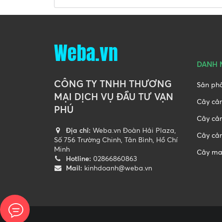
Weba.vn
DANH 
CÔNG TY TNHH THƯƠNG
Sản ph
MẠI DỊCH VỤ ĐẦU TƯ VẠN
Cây cả
PHÚ
Cây cả
Địa chỉ:
Weba.vn Đoàn Hải Plaza,
Cây cản
Số 756 Trường Chinh, Tân Bình, Hồ Chí
Minh
Cây ma
Hotline:
02866860863
Mail:
kinhdoanh@weba.vn