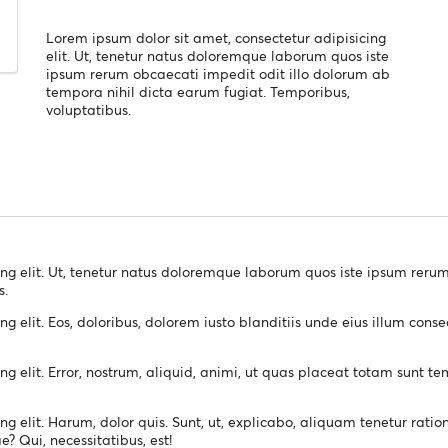
Lorem ipsum dolor sit amet, consectetur adipisicing
elit. Ut, tenetur natus doloremque laborum quos iste
ipsum rerum obcaecati impedit odit illo dolorum ab
tempora nihil dicta earum fugiat. Temporibus,
voluptatibus.
ing elit. Ut, tenetur natus doloremque laborum quos iste ipsum rer
s.
ng elit. Eos, doloribus, dolorem iusto blanditiis unde eius illum con
ng elit. Error, nostrum, aliquid, animi, ut quas placeat totam sunt 
ng elit. Harum, dolor quis. Sunt, ut, explicabo, aliquam tenetur rat
 Qui, necessitatibus, est!