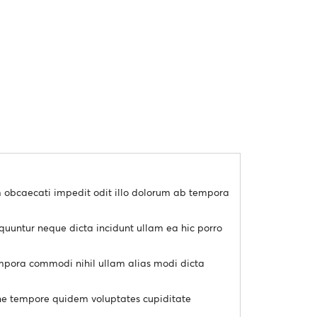
um obcaecati impedit odit illo dolorum ab tempora
sequuntur neque dicta incidunt ullam ea hic porro
tempora commodi nihil ullam alias modi dicta
ione tempore quidem voluptates cupiditate