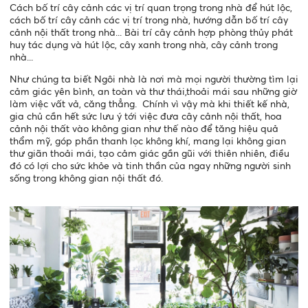
Cách bố trí cây cảnh các vị trí quan trọng trong nhà để hút lộc,
cách bố trí cây cảnh các vị trí trong nhà, hướng dẫn bố trí cây
cảnh nội thất trong nhà... Bài trí cây cảnh hợp phòng thủy phát
huy tác dụng và hút lộc, cây xanh trong nhà, cây cảnh trong
nhà...
Như chúng ta biết Ngôi nhà là nơi mà mọi người thường tìm lại
cảm giác yên bình, an toàn và thư thái,thoải mái sau những giờ
làm việc vất vả, căng thẳng. Chính vì vậy mà khi thiết kế nhà,
gia chủ cần hết sức lưu ý tới việc đưa cây cảnh nội thất, hoa
cảnh nội thất vào không gian như thế nào để tăng hiệu quả
thẩm mỹ, góp phần thanh lọc không khí, mang lại không gian
thư giãn thoải mái, tạo cảm giác gần gũi với thiên nhiên, điều
đó có lợi cho sức khỏe và tinh thần của ngay những người sinh
sống trong không gian nội thất đó.