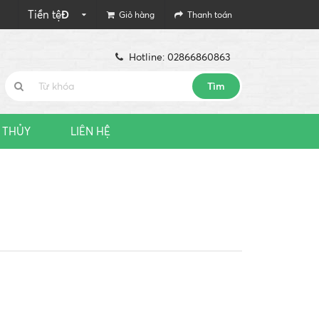
Tiền tệ
Đ
Giỏ hàng
Thanh toán
Hotline: 02866860863
Tìm
 THỦY
LIÊN HỆ