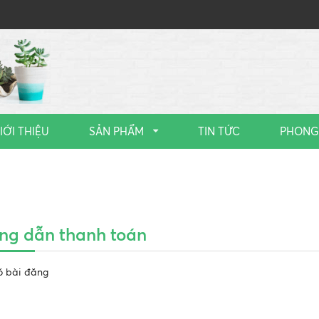
IỚI THIỆU
SẢN PHẨM
TIN TỨC
PHONG
ng dẫn thanh toán
ó bài đăng