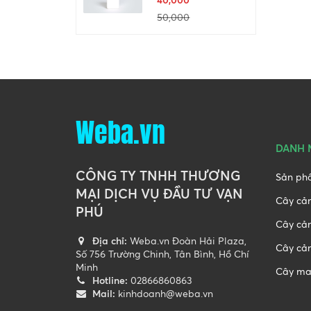
50,000
Weba.vn
DANH 
CÔNG TY TNHH THƯƠNG
Sản ph
MẠI DỊCH VỤ ĐẦU TƯ VẠN
Cây cả
PHÚ
Cây cả
Địa chỉ:
Weba.vn Đoàn Hải Plaza,
Cây cản
Số 756 Trường Chinh, Tân Bình, Hồ Chí
Minh
Cây ma
Hotline:
02866860863
Mail:
kinhdoanh@weba.vn