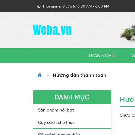
Thời gian mở cửa từ 6:00 AM - 6:00 PM
Weba.vn
TRANG CHỦ
G
Hướng dẫn thanh toán
DANH MỤC
Hướ
Sản phẩm nổi bật
Chưa c
Cây cảnh cho thuê
Cây cảnh phong thủy