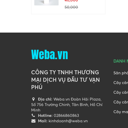
50,000
Weba.vn
DANH 
CÔNG TY TNHH THƯƠNG
Sản ph
MẠI DỊCH VỤ ĐẦU TƯ VẠN
Cây cả
PHÚ
Cây cả
Địa chỉ:
Weba.vn Đoàn Hải Plaza,
Cây cản
Số 756 Trường Chinh, Tân Bình, Hồ Chí
Minh
Cây ma
Hotline:
02866860863
Mail:
kinhdoanh@weba.vn