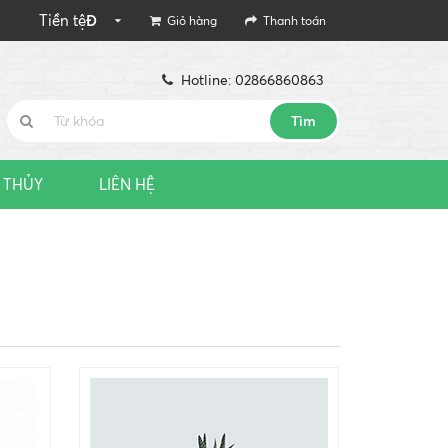
Tiền tệ
Đ
Giỏ hàng
Thanh toán
Hotline: 02866860863
Tìm
 THỦY
LIÊN HỆ