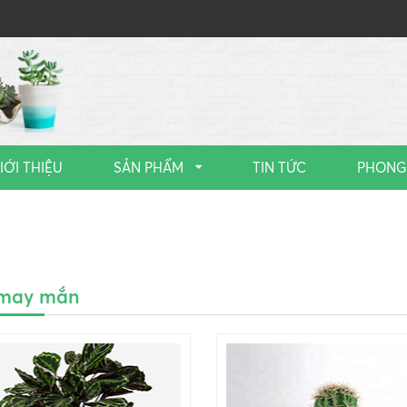
IỚI THIỆU
SẢN PHẨM
TIN TỨC
PHONG
may mắn