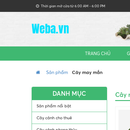
Thời gian mở cửa từ 6:00 AM - 6:00 PM
Weba.vn
TRANG CHỦ
G
Sản phẩm
Cây may mắn
DANH MỤC
Cây 
Sản phẩm nổi bật
Cây cảnh cho thuê
Cây cảnh phong thủy